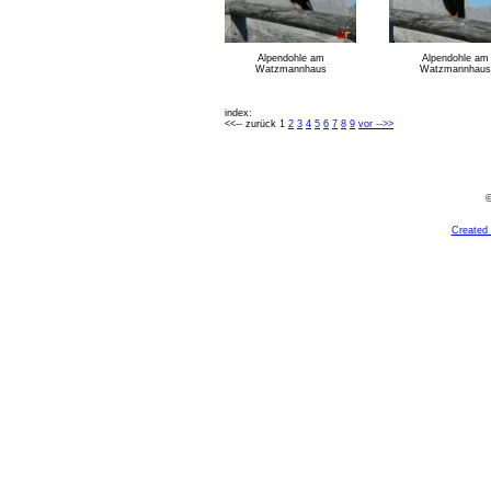
Alpendohle am
Alpendohle am
Watzmannhaus
Watzmannhaus
index:
<<-- zurück 1
2
3
4
5
6
7
8
9
vor -->>
©
Created 