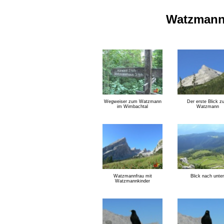
Watzmann
Wegweiser zum Watzmann
Der erste Blick z
im Wimbachtal
Watzmann
Watzmannfrau mit
Blick nach unte
Watzmannkinder